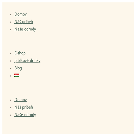
Domov
Náš príbeh
Naše odrody
E-shop
Jablkové drinky
Blog
Domov
Náš príbeh
Naše odrody