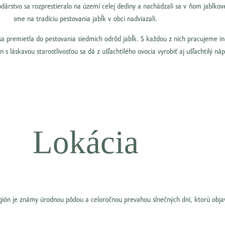
stvo sa rozprestieralo na území celej dediny a nachádzali sa v ňom jablkové 
sme na tradíciu pestovania jabĺk v obci nadviazali.
 sa premietla do pestovania siedmich odrôd jabĺk. S každou z nich pracujeme in
n s láskavou starostlivosťou sa dá z ušľachtilého ovocia vyrobiť aj ušľachtilý n
Lokácia
n je známy úrodnou pôdou a celoročnou prevahou slnečných dní, ktorú objavíte