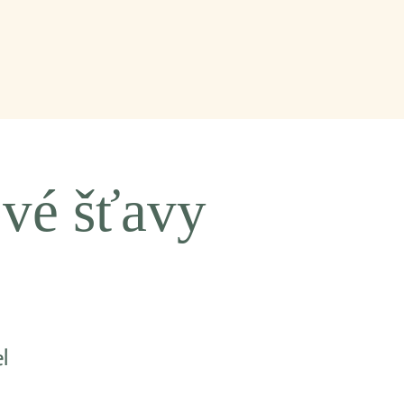
vé šťavy
l