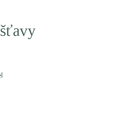
 šťavy
l