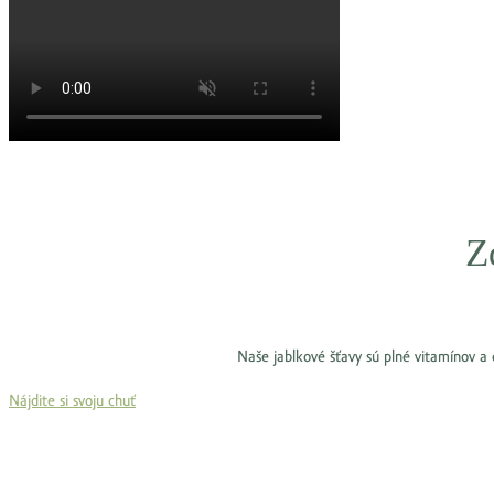
Z
Naše jablkové šťavy sú plné vitamínov a c
Nájdite si svoju chuť